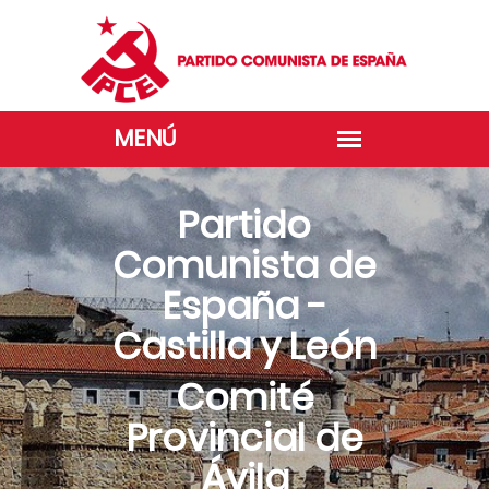
Partido
Comunista de
España -
Castilla y León
Comité
Provincial de
Ávila