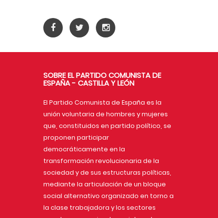
SOBRE EL PARTIDO COMUNISTA DE
ESPAÑA - CASTILLA Y LEÓN
El Partido Comunista de España es la
unión voluntaria de hombres y mujeres
que, constituidos en partido político, se
proponen participar
democráticamente en la
transformación revolucionaria de la
sociedad y de sus estructuras políticas,
mediante la articulación de un bloque
social alternativo organizado en torno a
la clase trabajadora y los sectores