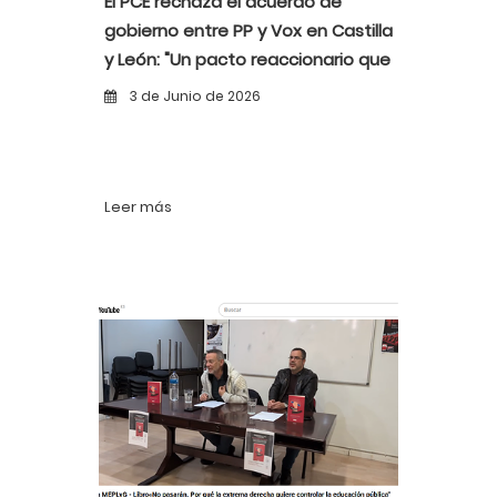
El PCE rechaza el acuerdo de
gobierno entre PP y Vox en Castilla
y León: "Un pacto reaccionario que
ataca a la clase trabajadora y
3 de Junio de 2026
disfraza el racismo de prioridad
nacional"
Leer más