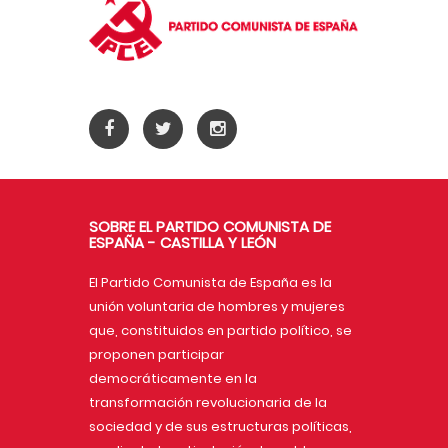
SOBRE EL PARTIDO COMUNISTA DE
ESPAÑA - CASTILLA Y LEÓN
El Partido Comunista de España es la
unión voluntaria de hombres y mujeres
que, constituidos en partido político, se
proponen participar
democráticamente en la
transformación revolucionaria de la
sociedad y de sus estructuras políticas,